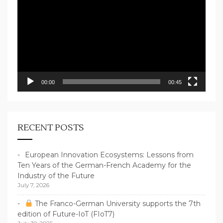
Player
00:00
00:45
RECENT POSTS
European Innovation Ecosystems: Lessons from
Ten Years of the German-French Academy for the
Industry of the Future
July 7, 2026
The Franco-German University supports the 7th
edition of Future-IoT (FIoT7)