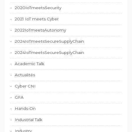
2020IoTmeetsSecurity
2021 IoT meets Cyber
2022IoTmeetsAutonomy
2024IoTmeetsSecureSupplyChain
2024IoTmeetsSecureSupplyChain
Academic Talk
Actualités
Cyber CNI
GFA
Hands-On
Industrial Talk
Industry