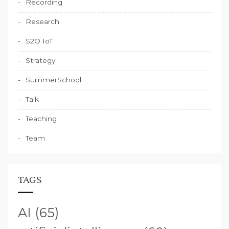
Recording
Research
S2O IoT
Strategy
SummerSchool
Talk
Teaching
Team
TAGS
AI
(65)