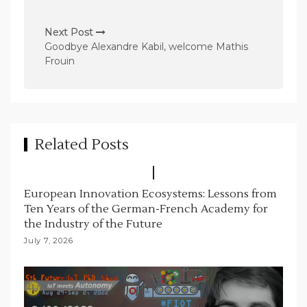
t
n
Next Post
Goodbye Alexandre Kabil, welcome Mathis
a
Frouin
v
i
g
a
Related Posts
t
i
European Innovation Ecosystems: Lessons from
o
Ten Years of the German-French Academy for
n
the Industry of the Future
July 7, 2026