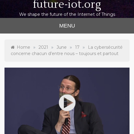
future-iot.org
We shape the future of the Internet of Things
MENU
»
»
»
»
Home
2021
June
17
La cybersécurité
concerne chacun d’entre nous – toujours et partout