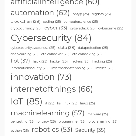
artificialintelligence
(60)
automation
(62)
bhfyp
(25)
bigdata
(25)
blockchain
(28)
coding
(25)
computerscience
(25)
cyber
(33)
cryptocurrency
(25)
cyberattack
(25)
cybercrime
(25)
Cybersecurity
(84)
data
(28)
cybersecurityawareness
(25)
dataprotection
(25)
deeplearning
(25)
ethicalhacker
(25)
ethicalhacking
(25)
fiot
(37)
hack
(25)
hacker
(25)
hackers
(25)
hacking
(25)
informationsecurity
(25)
informationtechnolog
(25)
infosec
(25)
innovation
(73)
internetofthings
(66)
IoT
(85)
it
(25)
kalilinux
(25)
linux
(25)
machinelearning
(57)
malware
(25)
pentesting
(25)
privacy
(25)
programmer
(25)
programming
(25)
robotics
(53)
Security
(35)
python
(25)